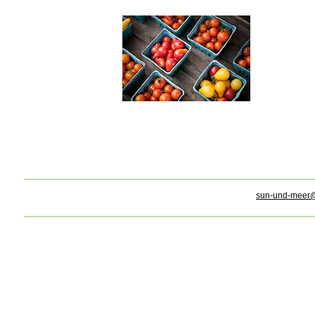
sun-und-meer@